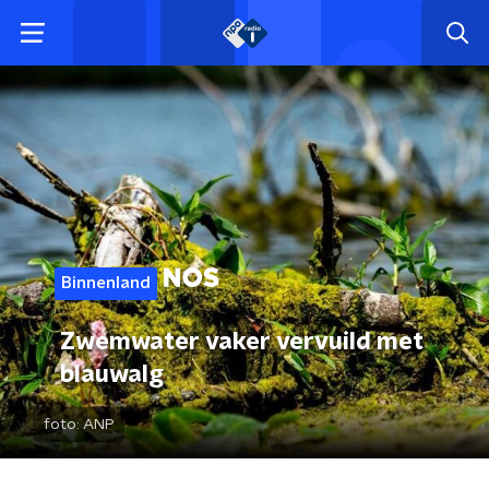
Binnenland
Zwemwater vaker vervuild met
blauwalg
foto:
ANP