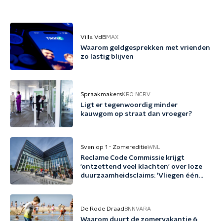
Villa VdB
MAX
Waarom geldgesprekken met vrienden
zo lastig blijven
Spraakmakers
KRO-NCRV
Ligt er tegenwoordig minder
kauwgom op straat dan vroeger?
Sven op 1 - Zomereditie
WNL
Reclame Code Commissie krijgt
'ontzettend veel klachten' over loze
duurzaamheidsclaims: 'Vliegen één
keer per jaar met biobrandstof'
De Rode Draad
BNNVARA
Waarom duurt de zomervakantie 6