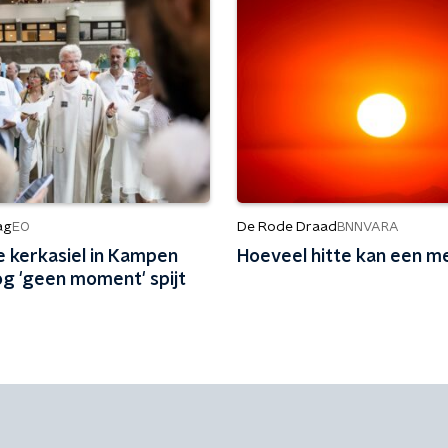
ag
De Rode Draad
EO
BNNVARA
 kerkasiel in Kampen
Hoeveel hitte kan een m
og 'geen moment' spijt