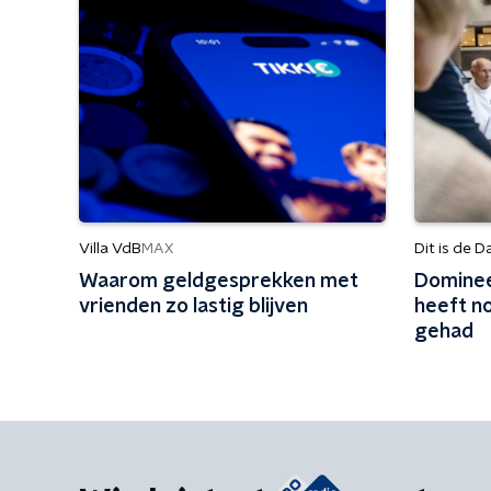
Villa VdB
Dit is de D
MAX
Waarom geldgesprekken met
Dominee
vrienden zo lastig blijven
heeft n
gehad