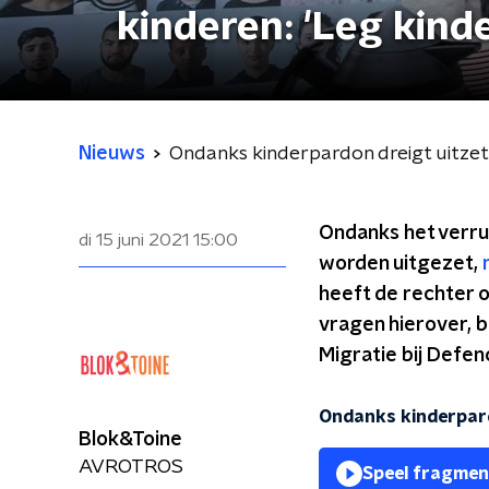
kinderen: 'Leg kind
Nieuws
Ondanks kinderpardon dreigt uitzetti
Ondanks het verrui
di 15 juni 2021
15:00
worden uitgezet,
heeft de rechter o
vragen hierover, b
Migratie bij Defen
Ondanks kinderpardo
Blok&Toine
AVROTROS
Speel fragmen