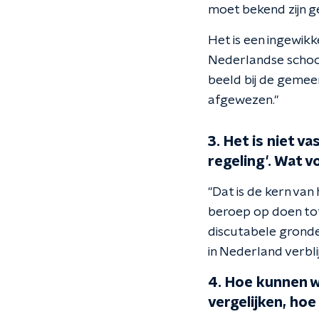
moet bekend zijn ge
Het is een ingewik
Nederlandse school 
beeld bij de gemee
afgewezen."
3. Het is niet v
regeling'. Wat 
"Dat is de kern van
beroep op doen tot
discutabele gronde
in Nederland verbli
4. Hoe kunnen w
vergelijken, hoe