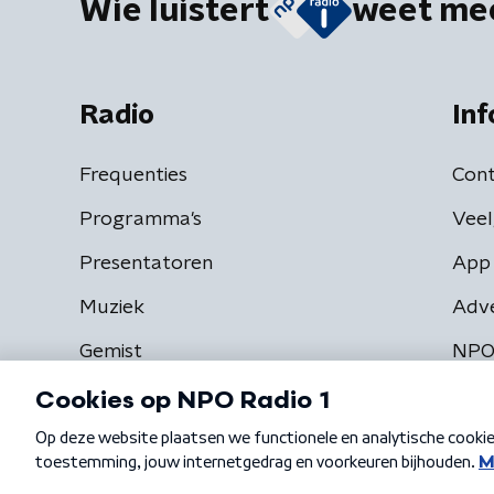
Wie luistert
weet me
Radio
Inf
Frequenties
Cont
Programma's
Veel
Presentatoren
App 
Muziek
Adv
Gemist
NPO
Algemene voorwaarden
Privacybeleid