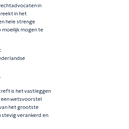
rechtadvocaten in
eekt in het
en hele strenge
o moeilijk mogen te
t
Nederlandse
?
reft is het vastleggen
en een wetsvoorstel
 van het grootste
 stevig verankerd en