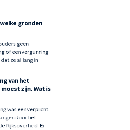
p welke gronden
 ouders geen
ng of een vergunning
at ze al lang in
ing van het
moest zijn. Wat is
ing was een verplicht
rvangen door het
e Rijksoverheid. Er