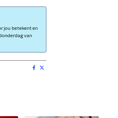
r jou betekent en
t donderdag van