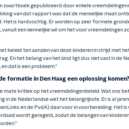
 een zwartboek gepubliceerd door enkele vreemdelingen
kking van dat rapport was dat de menselijke maat ontbr
. Het is hardvochtig. Er worden op zeer formele grond
 vanuit een kennelijke wil om het voor vreemdelingen z
het beleid ten aanzien van deze kinderen in strijd met he
g. En het belang van het kind ligt dus niet vast in de 
en dat is een probleem."
t de formatie in Den Haag een oplossing komen
e mate kritiek op het vreemdelingenbeleid. Wat ons bet
g in de Nederlandse wet het belangrijkste. Er is al jar
oenLinks en de PvdA) daarvoor in voorbereiding. Het is
erdaad wordt geregeld, zodat de belangen van kinderen
orden."