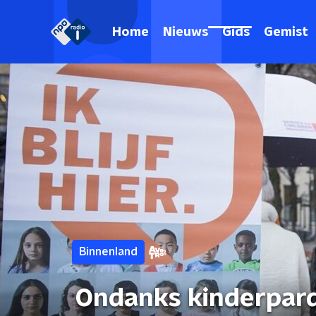
Home
Nieuws
Gids
Gemist
Binnenland
Ondanks kinderpardo