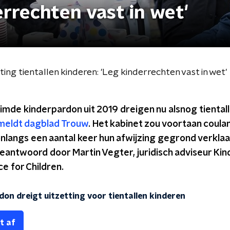
errechten vast in wet'
ng tientallen kinderen: 'Leg kinderrechten vast in wet'
mde kinderpardon uit 2019 dreigen nu alsnog tientall
meldt dagblad Trouw
. Het kabinet zou voortaan coulan
nlangs een aantal keer hun afwijzing gegrond verklaa
eantwoord door Martin Vegter, juridisch adviseur Ki
ce for Children.
n dreigt uitzetting voor tientallen kinderen
t af