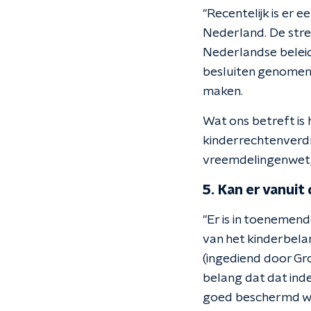
"Recentelijk is er
Nederland. De stre
Nederlandse beleid
besluiten genomen,
maken.
Wat ons betreft is 
kinderrechtenverdra
vreemdelingenwet, 
5. Kan er vanui
"Er is in toenemend
van het kinderbelan
(ingediend door Gr
belang dat dat ind
goed beschermd w