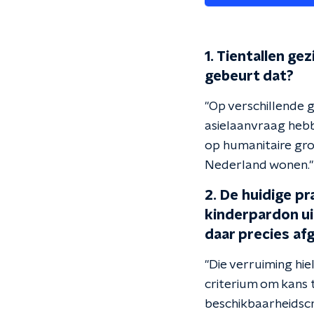
1. Tientallen g
gebeurt dat?
"Op verschillende 
asielaanvraag hebb
op humanitaire gro
Nederland wonen."
2. De huidige pr
kinderpardon ui
daar precies af
"Die verruiming hi
criterium om kans t
beschikbaarheidscr