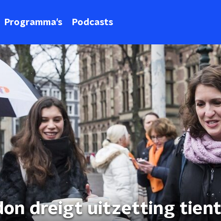
Programma's
Podcasts
n dreigt uitzetting tient