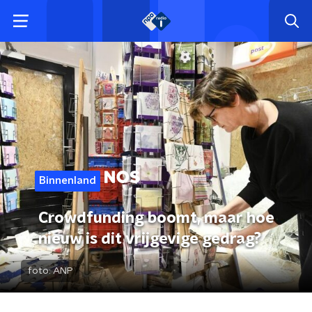
Binnenland
Crowdfunding boomt, maar hoe
nieuw is dit vrijgevige gedrag?
foto:
ANP