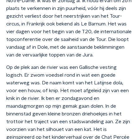
Notre-Dame. Ik was er zondag al. Ik houd ervan om zo’n
plaats te verkennen in zijn puurheid, vóór hij deels zijn
gezicht verliest door het neerstrijken van het Tour-
circus, in Frankrijk ook bekend als Le Barnum. Het was
vier dagen voor het begin van de T20, de internationale
topconferentie over de saaiheid van de Tour. Die loopt
vandaag af in Dole, met de aanstaande beklimmingen
van de vervaarlijke toppen van de Jura.
Op de plek aan de rivier was een Gallische vesting
logisch. Er zwom voedsel rond in wat een goede
waterweg was. De naam komt van het Latijnse dola,
voor een houw, of knip. Het moet afgeleid zijn van een
knik in de rivier. Ik ben er zondagavond en
maandagmorgen op mijn gemak gaan dolen. In de
binnenstad geven kleine bronzen driehoekjes in het
trottoir het traject van een stadswandeling aan. Ze zijn
voorzien van het silhouet van een kat. Het is
geïnspireerd op het kinderverhaal over de Chat Percée