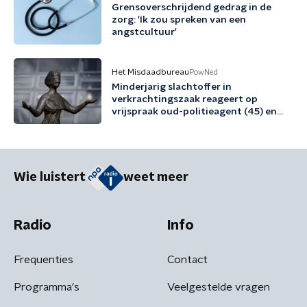
Grensoverschrijdend gedrag in de
zorg: 'Ik zou spreken van een
angstcultuur'
Het Misdaadbureau
PowNed
Minderjarig slachtoffer in
verkrachtingszaak reageert op
vrijspraak oud-politieagent (45) en
vriend (48)
Wie luistert
weet meer
Radio
Info
Frequenties
Contact
Programma's
Veelgestelde vragen