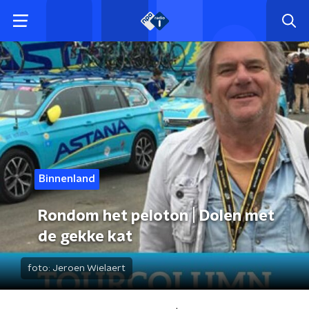
Binnenland
Rondom het peloton | Dolen met
de gekke kat
foto:
Jeroen Wielaert