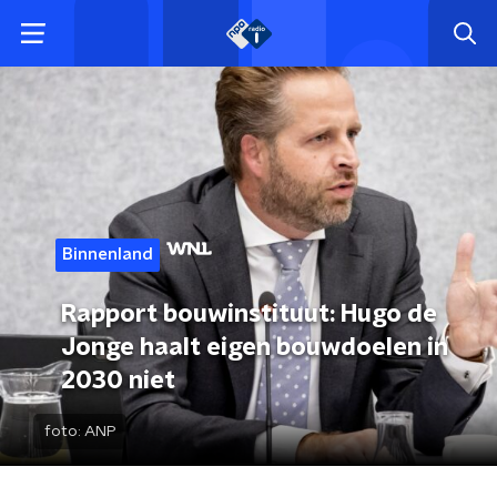
Binnenland
Rapport bouwinstituut: Hugo de
Jonge haalt eigen bouwdoelen in
2030 niet
foto:
ANP