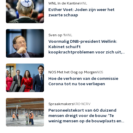
WNL In de Kantine
WNL
Esther Voet: Joden zijn weer het
zwarte schaap
Sven op 1
WNL
Voormalig DNB-president Wellink:
Kabinet schuift
koopkrachtproblemen voor zich uit,
klap komt in 2024
NOS Met het Oog op Morgen
NOS
Hoe de verhoren van de commissie
Corona tot nu toe verliepen
Spraakmakers
KRO-NCRV
Personeelstekort van 60 duizend
mensen dreigt voor de bouw: 'Te
weinig mensen op de bouwplaats en
op kantoor'