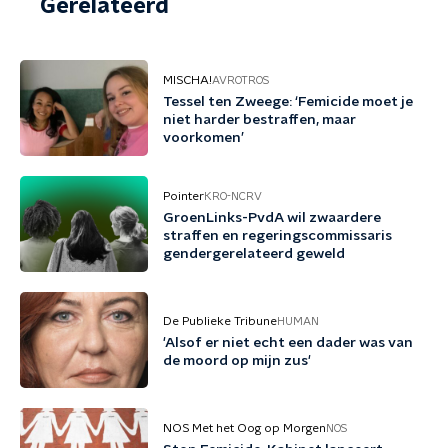
Gerelateerd
MISCHA!
AVROTROS
Tessel ten Zweege: ‘Femicide moet je
niet harder bestraffen, maar
voorkomen’
Pointer
KRO-NCRV
GroenLinks-PvdA wil zwaardere
straffen en regeringscommissaris
gendergerelateerd geweld
De Publieke Tribune
HUMAN
'Alsof er niet echt een dader was van
de moord op mijn zus'
NOS Met het Oog op Morgen
NOS