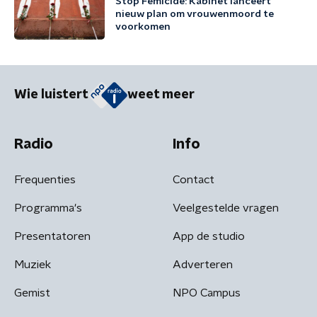
Stop Femicide: Kabinet lanceert
nieuw plan om vrouwenmoord te
voorkomen
Wie luistert
weet meer
Radio
Info
Frequenties
Contact
Programma's
Veelgestelde vragen
Presentatoren
App de studio
Muziek
Adverteren
Gemist
NPO Campus