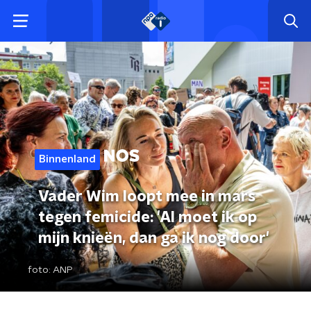
Binnenland
Vader Wim loopt mee in mars
tegen femicide: 'Al moet ik op
mijn knieën, dan ga ik nog door'
foto:
ANP