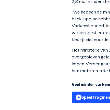
2,8 mol minder sti
"We hebben de min
back-upplan hebben
Varkenshouderij, in
varkenspest en de p
bedrijf niet voorde
Het ministerie van
overgebleven geld 
kopen. Verder gaat
hun motoren in de 
Veel minder varken
Speel fragmen