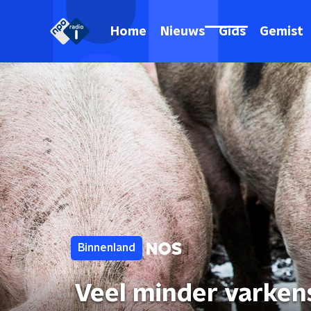
Home
Nieuws
Gids
Gemist
Binnenland
Veel minder varke