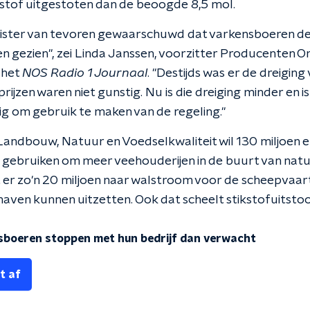
kstof uitgestoten dan de beoogde 8,5 mol.
ister van tevoren gewaarschuwd dat varkensboeren de 
 gezien", zei Linda Janssen, voorzitter Producenten Or
 het
NOS Radio 1 Journaal
. "Destijds was er de dreigin
rijzen waren niet gunstig. Nu is die dreiging minder en 
lig om gebruik te maken van de regeling."
 Landbouw, Natuur en Voedselkwaliteit wil 130 miljoen e
gebruiken om meer veehouderijen in de buurt van natu
 er zo'n 20 miljoen naar walstroom voor de scheepvaar
haven kunnen uitzetten. Ook dat scheelt stikstofuitstoo
sboeren stoppen met hun bedrijf dan verwacht
t af