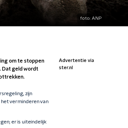
foto:
ANP
Advertentie via
ling om te stoppen
ster.nl
t. Dat geld wordt
ottrekken.
egeling, zijn
, het verminderen van
n; er is uiteindelijk