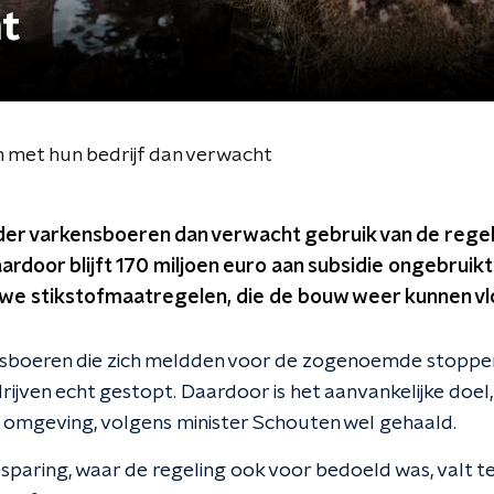
ht
 met hun bedrijf dan verwacht
der varkensboeren dan verwacht gebruik van de rege
aardoor blijft 170 miljoen euro aan subsidie ongebruik
uwe stikstofmaatregelen, die de bouw weer kunnen vl
boeren die zich meldden voor de zogenoemde stoppersr
drijven echt gestopt. Daardoor is het aanvankelijke doel
e omgeving, volgens minister Schouten wel gehaald.
paring, waar de regeling ook voor bedoeld was, valt tege