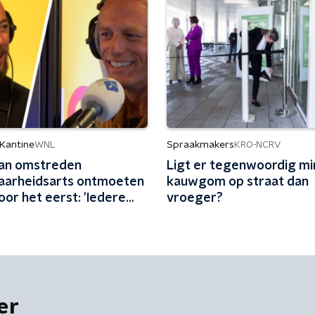
 Kantine
Spraakmakers
WNL
KRO-NCRV
an omstreden
Ligt er tegenwoordig mi
aarheidsarts ontmoeten
kauwgom op straat dan
oor het eerst: 'Iedere
vroeger?
milie erbij'
er