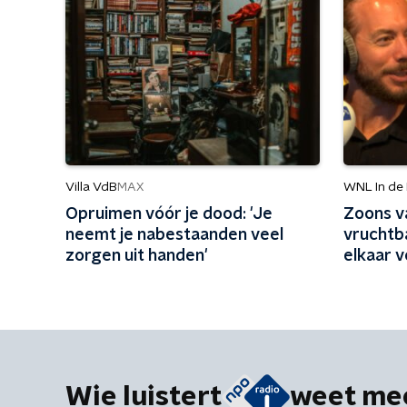
Villa VdB
WNL In de
MAX
Opruimen vóór je dood: 'Je
Zoons v
neemt je nabestaanden veel
vruchtb
zorgen uit handen'
elkaar v
maand fa
Wie luistert
weet me