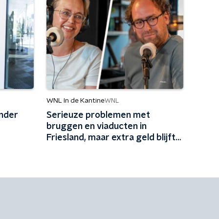
WNL In de Kantine
WNL
nder
Serieuze problemen met
bruggen en viaducten in
Friesland, maar extra geld blijft
vermoedelijk uit: 'In Friesland
kunnen we niet nog een jaartje
wachten'