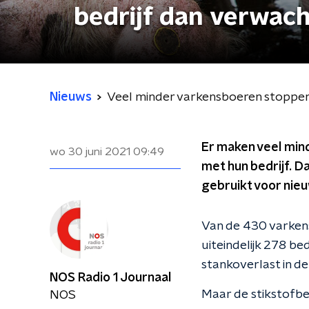
bedrijf dan verwac
Nieuws
Veel minder varkensboeren stoppen
Er maken veel min
wo 30 juni 2021
09:49
met hun bedrijf. D
gebruikt voor nie
Van de 430 varkens
uiteindelijk 278 be
stankoverlast in d
NOS Radio 1 Journaal
Maar de stikstofbes
NOS