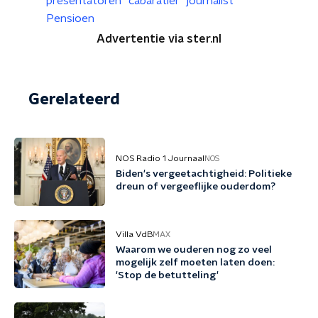
presentatoren
cabaratier
journalist
Pensioen
Advertentie via ster.nl
Gerelateerd
NOS Radio 1 Journaal
NOS
Biden's vergeetachtigheid: Politieke
dreun of vergeeflijke ouderdom?
Villa VdB
MAX
Waarom we ouderen nog zo veel
mogelijk zelf moeten laten doen:
'Stop de betutteling'