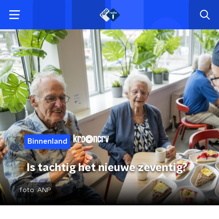
Binnenland
Is tachtig het nieuwe zeventig?
foto:
ANP