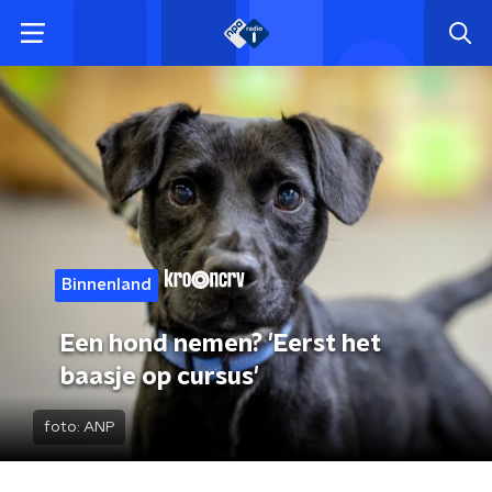
Binnenland
Een hond nemen? 'Eerst het
baasje op cursus'
foto:
ANP