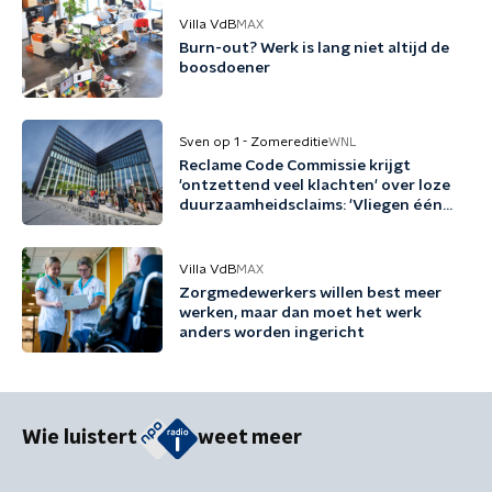
Villa VdB
MAX
Burn-out? Werk is lang niet altijd de
boosdoener
Sven op 1 - Zomereditie
WNL
Reclame Code Commissie krijgt
'ontzettend veel klachten' over loze
duurzaamheidsclaims: 'Vliegen één
keer per jaar met biobrandstof'
Villa VdB
MAX
Zorgmedewerkers willen best meer
werken, maar dan moet het werk
anders worden ingericht
Wie luistert
weet meer