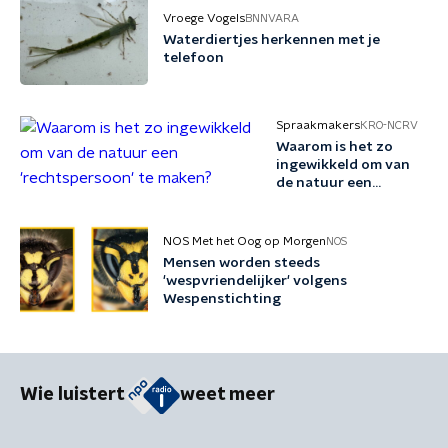
Vroege Vogels
BNNVARA
Waterdiertjes herkennen met je
telefoon
Spraakmakers
KRO-NCRV
Waarom is het zo
ingewikkeld om van
de natuur een
'rechtspersoon' te
maken?
NOS Met het Oog op Morgen
NOS
Mensen worden steeds
'wespvriendelijker' volgens
Wespenstichting
Wie luistert
weet meer