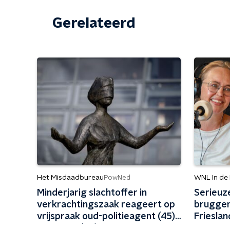
Gerelateerd
Het Misdaadbureau
WNL In de
PowNed
Minderjarig slachtoffer in
Serieuz
verkrachtingszaak reageert op
bruggen
vrijspraak oud-politieagent (45)
Frieslan
en vriend (48)
vermoede