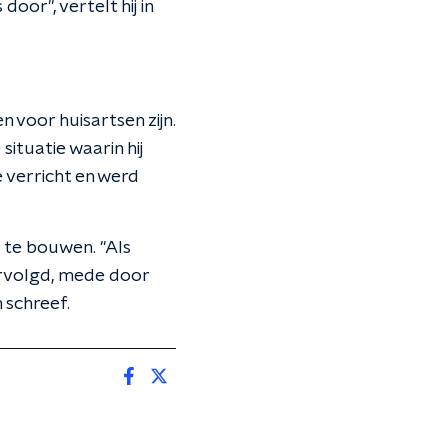
or", vertelt hij in
 voor huisartsen zijn.
situatie waarin hij
 verricht en werd
p te bouwen. "Als
vervolgd, mede door
 schreef.