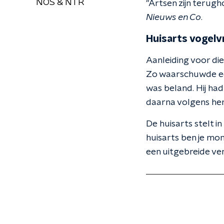
NOS & NTR
"Artsen zijn terugh
Nieuws en Co
.
Huisarts vogelvr
Aanleiding voor die
Zo waarschuwde ee
was beland. Hij ha
daarna volgens he
De huisarts stelt i
huisarts ben je mom
een uitgebreide ve