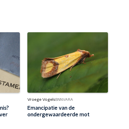
Vroege Vogels
BNNVARA
nis?
Emancipatie van de
over
ondergewaardeerde mot