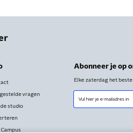
e niet nog een jaartje
'
er
o
Abonneer je op o
Elke zaterdag het beste
act
gestelde vragen
de studio
erteren
 Campus