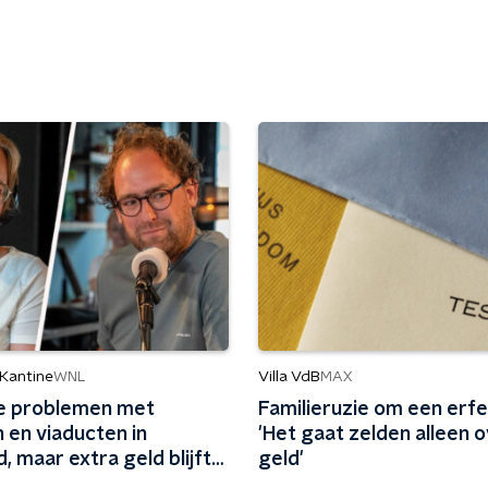
 Kantine
Villa VdB
WNL
MAX
e problemen met
Familieruzie om een erfe
 en viaducten in
'Het gaat zelden alleen 
d, maar extra geld blijft
geld'
lijk uit: 'In Friesland