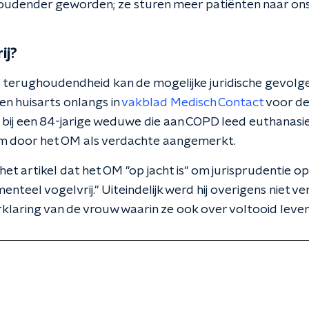
oudender geworden; ze sturen meer patiënten naar ons do
ij?
 terughoudendheid kan de mogelijke juridische gevolgen
n huisarts onlangs in
vakblad Medisch Contact
voor de 
d bij een 84-jarige weduwe die aan COPD leed euthanasie
m door het OM als verdachte aangemerkt.
n het artikel dat het OM "op jacht is" om jurisprudentie o
enteel vogelvrij." Uiteindelijk werd hij overigens niet 
rklaring van de vrouw waarin ze ook over voltooid leven