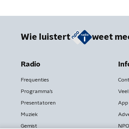
kunnen w
wachten
Wie luistert
weet me
Radio
Inf
Frequenties
Cont
Programma's
Veel
Presentatoren
App 
Muziek
Adv
Gemist
NPO