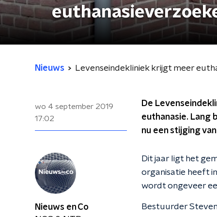
euthanasieverzoek
Nieuws
Levenseindekliniek krijgt meer eut
De Levenseindekli
wo 4 september 2019
euthanasie. Lang bl
17:02
nu een stijging van
Dit jaar ligt het g
organisatie heeft 
wordt ongeveer een
Bestuurder Steven P
Nieuws en Co