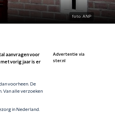
foto:
ANP
Advertentie via
tal aanvragen voor
ster.nl
met vorig jaar is er
r dan voorheen. De
n. Van alle verzoeken
ezorg in Nederland.