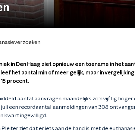
en
hanasieverzoeken
niek in Den Haag ziet opnieuw een toename in het aan
eef het aantal min of meer gelijk, maar in vergelijking 
 15 procent.
emiddeld aantal aanvragen maandelijks zo'n vijftig hoge
in juli een recordaantal aanmeldingen van 308 ontvange
 kwart ingewilligd.
leiter ziet dat er iets aan de hand is met de euthanasi