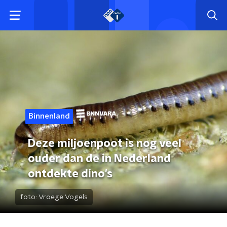
Binnenland
Deze miljoenpoot is nog veel
ouder dan de in Nederland
ontdekte dino's
foto:
Vroege Vogels