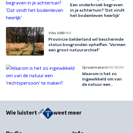
Een onderbroek begraven
in je achtertuin? 'Dat vindt
het bodemleven heerlijk'
Villa VdB
MAX
Provincie Gelderland wil beschermde
status bosgronden opheffen: 'Vormen
een groot natuurarchief'
Spraakmakers
KRO-NCRV
Waarom is het zo
ingewikkeld om van
de natuur een
'rechtspersoon' te
maken?
Wie luistert
weet meer