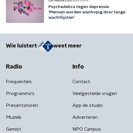
De Nieuws BV
BNNVARA
Psychedelica tegen depressie:
'Mensen worden wanhopig door lange
wachtlijsten'
Wie luistert
weet meer
Radio
Info
Frequenties
Contact
Programma's
Veelgestelde vragen
Presentatoren
App de studio
Muziek
Adverteren
Gemist
NPO Campus