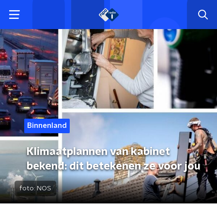
Binnenland
Klimaatplannen van kabinet
bekend: dit betekenen ze voor jou
foto:
NOS