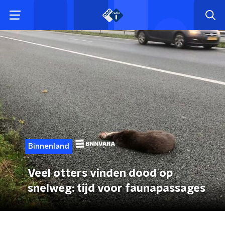
Binnenland
Veel otters vinden dood op
snelweg: tijd voor faunapassages