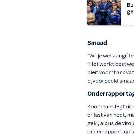
Bu
ge
Smaad
"Wil je wel aangifte
"Het werkt best wel
pleit voor "handva
bijvoorbeeld smaad
Onderrapporta
Koopmans legt uit d
er last van hebt, ma
gek", aldus de vir
onderrapportage va