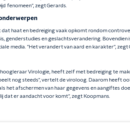
wijd fenomeen", zegt Gerards.
 onderwerpen
 dat haat en bedreiging vaak opkomt rondom controve
sis, genderstudies en geslachtsverandering. Bovendien i
iale media. "Het verandert van aard en karakter", zegt 
oogleraar Virologie, heeft zelf met bedreiging te make
peelt nog steeds", vertelt de viroloog. Daarom heeft oo
s het afschermen van haar gegevens en aangiftes doe
 blij dat er aandacht voor komt", zegt Koopmans.