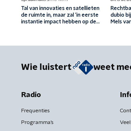
Tal van innovaties en satellieten
Rechtba
de ruimte in, maar zal 'in eerste
dubio bi
instantie impact hebben op de
Mels va
aarde'
met deta
Wie luistert
weet me
Radio
Inf
Frequenties
Cont
Programma's
Veel