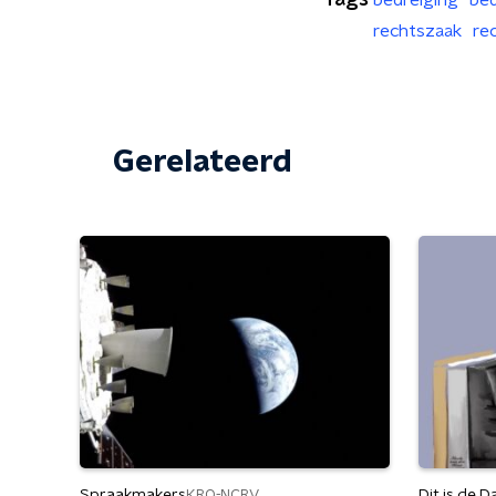
Tags
bedreiging
bed
rechtszaak
re
Gerelateerd
Spraakmakers
Dit is de D
KRO-NCRV