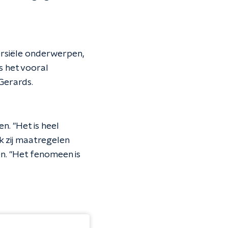
rsiële onderwerpen,
s het vooral
Gerards.
n. "Het is heel
k zij maatregelen
n. "Het fenomeen is