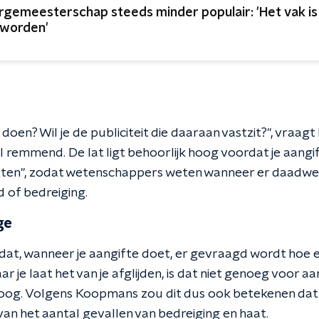
rgemeesterschap steeds minder populair: 'Het vak i
worden'
 doen? Wil je de publiciteit die daaraan vastzit?", vraag
 remmend. De lat ligt behoorlijk hoog voordat je aangif
tten", zodat wetenschappers weten wanneer er daadwerk
 of bedreiging.
ge
at, wanneer je aangifte doet, er gevraagd wordt hoe erg
ar je laat het van je afglijden, is dat niet genoeg voor aa
oloog. Volgens Koopmans zou dit dus ook betekenen dat 
n het aantal gevallen van bedreiging en haat.