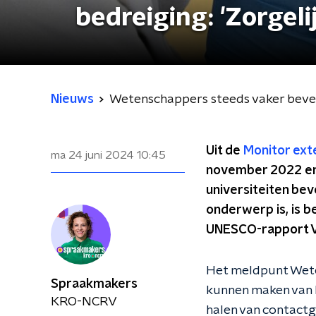
bedreiging: 'Zorgel
Nieuws
Wetenschappers steeds vaker beveil
Uit de
Monitor ext
ma 24 juni 2024
10:45
november 2022 en 
universiteiten be
onderwerp is, is b
UNESCO-rapport Ve
Het meldpunt Wete
Spraakmakers
kunnen maken van h
KRO-NCRV
halen van contactg