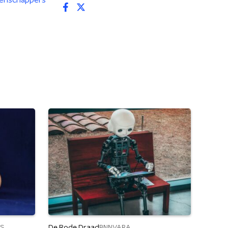
enschappers
De Rode Draad
S
BNNVARA