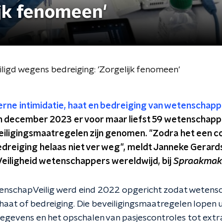
ijk fenomeen'
igd wegens bedreiging: 'Zorgelijk fenomeen'
erne intimidatie, haat en bedreiging van wetenschap
december 2023 er voor maar liefst 59 wetenschappe
veiligingsmaatregelen zijn genomen. "Zodra het een c
edreiging helaas niet ver weg", meldt Janneke Gerards
iligheid wetenschappers wereldwijd, bij
Spraakmak
nschapVeilig werd eind 2022 opgericht zodat wetens
aat of bedreiging. Die beveiligingsmaatregelen lopen ui
egevens en het opschalen van pasjescontroles tot extra 