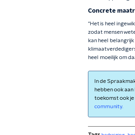
Concrete maatr
"Het is heel ingewi
zodat mensen weten
kan heel belangrijk 
klimaatverdedigers.
heel moeilijk om d
In de Spraakmak
hebben ook aan he
toekomst ook je 
community.