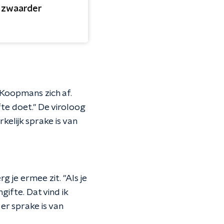
s zwaarder
t Koopmans zich af.
te doet." De viroloog
elijk sprake is van
 je ermee zit. "Als je
ngifte. Dat vind ik
er sprake is van