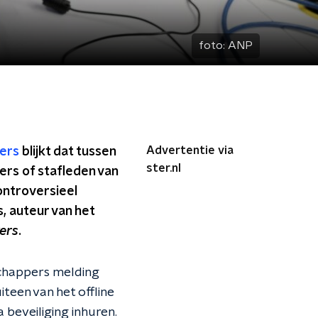
foto:
ANP
Advertentie via
pers
blijkt dat tussen
ster.nl
rs of stafleden van
ontroversieel
, auteur van het
ers
.
chappers melding
teen van het offline
beveiliging inhuren.