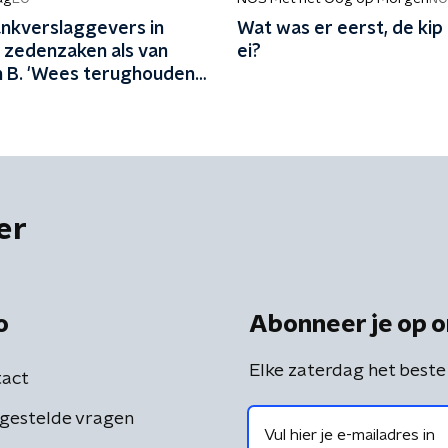
nkverslaggevers in
Wat was er eerst, de kip 
j zedenzaken als van
ei?
n B. 'Wees terughoudend
ils'
er
o
Abonneer je op o
Elke zaterdag het beste
act
gestelde vragen