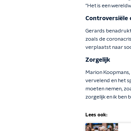
"Het is een wereld
Controversiële
Gerards benadrukt
zoals de coronacri
verplaatst naar soc
Zorgelijk
Marion Koopmans, h
vervelend en het s
moeten nemen, zoal
zorgelijk en ik ben
Lees ook: