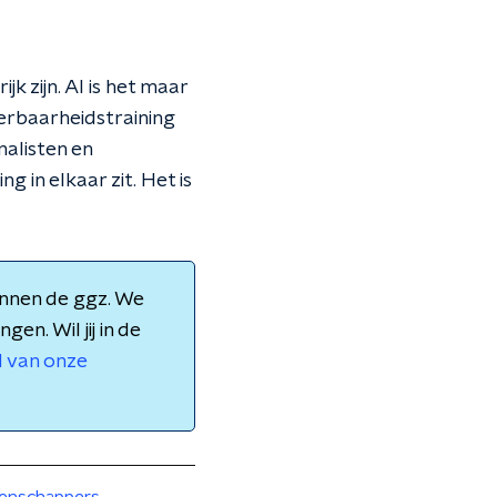
k zijn. Al is het maar
erbaarheidstraining
nalisten en
 in elkaar zit. Het is
innen de ggz. We
en. Wil jij in de
d van onze