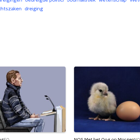
reigingen
bedreigde politici
Journalistiek
wetenschap
Wet
chtszaken
dreiging
ag
NOS Met het Oog op Morgen
EO
NO