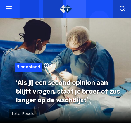
Binnenland
'Als jij een second opinion aan
blijft vragen, staat je broer of zus
langer op de wachtlijst'
foto:
Pexels