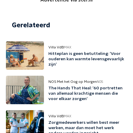
Advertentie via ster.nl
Gerelateerd
Villa VdB
MAX
Hitteplan is geen betutteling: 'Voor
ouderen kan warmte levensgevaarlijk
zijn'
NOS Met het Oog op Morgen
NOS
The Hands That Heal: '60 portretten
van allemaal krachtige mensen die
voor elkaar zorgen'
Villa VdB
MAX
Zorgmedewerkers willen best meer
werken, maar dan moet het werk