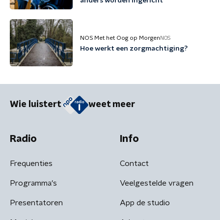
anders worden ingericht
NOS Met het Oog op Morgen
NOS
Hoe werkt een zorgmachtiging?
Wie luistert
weet meer
Radio
Info
Frequenties
Contact
Programma's
Veelgestelde vragen
Presentatoren
App de studio