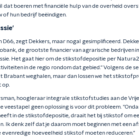
il dat boeren met financiële hulp van de overheid over
of hun bedrijf beëindigen.
ssie'
 D66, zegt Dekkers, maar nogal gesimplificeerd. Dekkers
obank, de grootste financier van agrarische bedrijven in
ussie. Het gaat hier om de stikstofdepositie per Natur
ctiviteiten in de regio rondom dat gebied." Volgens de s
uit Brabant weghalen, maar dan lossen we het stikstofpr
 op.
man, hoogleraar integrale stikstofstudies aan de Vrije 
de veestapel geen oplossing is voor dit probleem. "Ond
eft in de stikstofdepositie, draait het bij stikstof om 
gen. Ik denk zelf dat je daarom moet beginnen met een a
 evenredige hoeveelheid stikstof moeten reduceren."