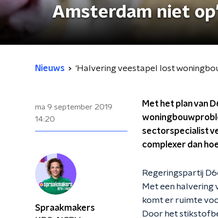
Amsterdam niet op
Nieuws
'Halvering veestapel lost woningb
Met het plan van D
ma 9 september 2019
woningbouwproblee
14:20
sectorspecialist v
complexer dan hoe
Regeringspartij D6
Met een halvering 
komt er ruimte voo
Spraakmakers
Door het stikstofbe