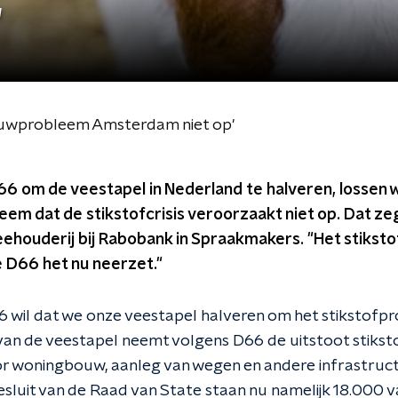
'
ouwprobleem Amsterdam niet op'
66 om de veestapel in Nederland te halveren, lossen 
m dat de stikstofcrisis veroorzaakt niet op. Dat zeg
eehouderij bij Rabobank in Spraakmakers. "Het stikst
 D66 het nu neerzet."
6 wil dat we onze veestapel halveren om het stikstofpr
van de veestapel neemt volgens D66 de uitstoot stiksto
r woningbouw, aanleg van wegen en andere infrastruc
sluit van de Raad van State staan nu namelijk 18.000 v