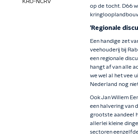
KRO-NCRV
op de tocht. D66 w
kringlooplandbouw 
'Regionale discu
Een handige zet van
veehouderij bij Rab
een regionale disc
hangt af van alle a
we wel al het vee 
Nederland nog niet
Ook Jan Willem Eers
een halvering van 
grootste aandeel he
allerlei kleine din
sectoren eenzelfde