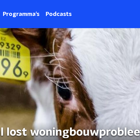
Programma's
Podcasts
el lost woningbouwproble