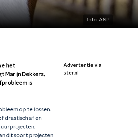
foto:
ANP
Advertentie via
we het
ster.nl
t Marijn Dekkers,
ofprobleem is
obleem op te lossen.
f drastisch af en
tuurprojecten.
an dit soort projecten