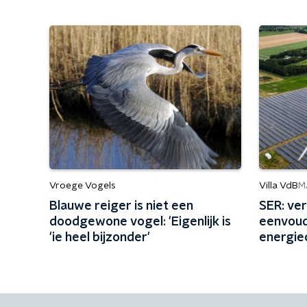
Vroege Vogels
Villa VdB
M
Blauwe reiger is niet een
SER: ve
doodgewone vogel: 'Eigenlijk is
eenvoud
'ie heel bijzonder'
energie