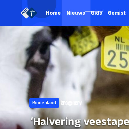
Home
Nieuws
Gids
Gemist
Binnenland
'Halvering veestap