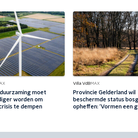
Villa VdB
AX
MAX
rduurzaming moet
Provincie Gelderland wil
iger worden om
beschermde status bos
crisis te dempen
opheffen: 'Vormen een g
natuurarchief'