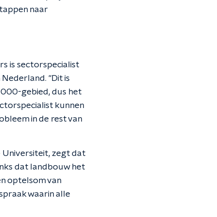
stappen naar
 is sectorspecialist
 Nederland. "Dit is
a2000-gebied, dus het
ectorspecialist kunnen
obleem in de rest van
Universiteit, zegt dat
anks dat landbouw het
een optelsom van
fspraak waarin alle