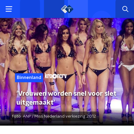
Binnenland
'Vrouwen worden snel voor slet
uitgemaakt'
foto:
ANP / Miss Nederland verkiezing 2012