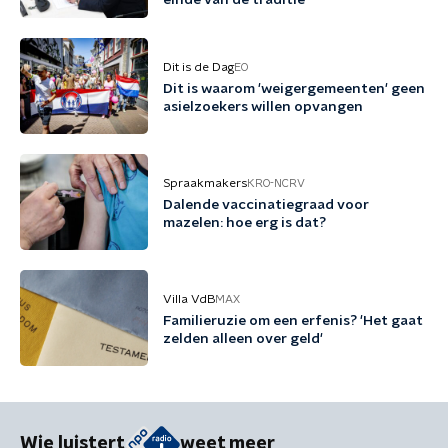
einde van de traditie
Dit is de Dag
EO
Dit is waarom 'weigergemeenten' geen
asielzoekers willen opvangen
Spraakmakers
KRO-NCRV
Dalende vaccinatiegraad voor
mazelen: hoe erg is dat?
Villa VdB
MAX
Familieruzie om een erfenis? 'Het gaat
zelden alleen over geld'
Wie luistert
weet meer