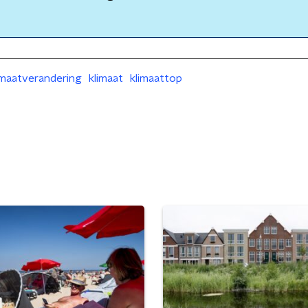
imaatverandering
klimaat
klimaattop