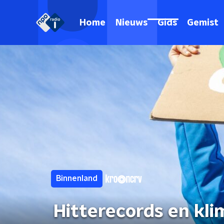
Home
Nieuws
Gids
Gemist
Binnenland
Hitterecords en kli