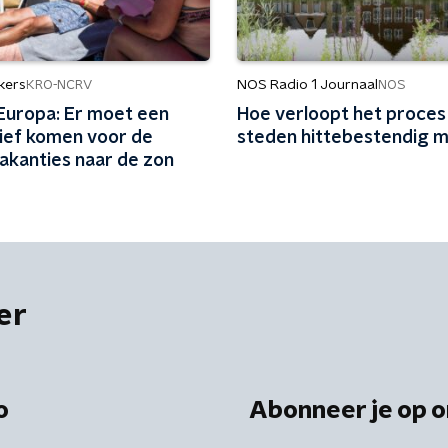
kers
NOS Radio 1 Journaal
KRO-NCRV
NOS
 Europa: Er moet een
Hoe verloopt het proces
tief komen voor de
steden hittebestendig 
akanties naar de zon
er
o
Abonneer je op o