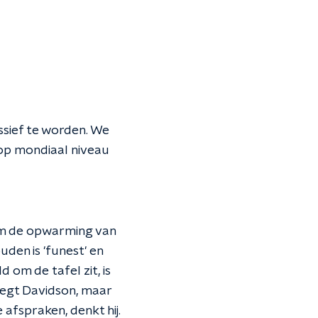
ssief te worden. We
op mondiaal niveau
om de opwarming van
uden is 'funest' en
d om de tafel zit, is
 zegt Davidson, maar
afspraken, denkt hij.