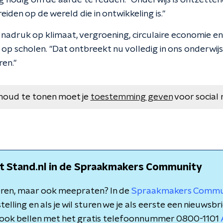
 nodig om de aarde te redden. "Onderwijs is ontzetten
iden op de wereld die in ontwikkeling is."
ig nadruk op klimaat, vergroening, circulaire economie e
op scholen. "Dat ontbreekt nu volledig in ons onderwijs
en."
houd te tonen moet je
toestemming geven
voor social 
t Stand.nl in de Spraakmakers Community
teren, maar ook meepraten? In de
Spraakmakers Commu
elling en als je wil sturen we je als eerste een nieuwsbri
e ook bellen met het gratis telefoonnummer 0800-1101