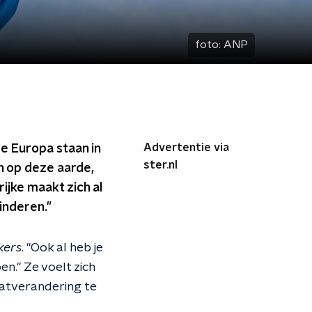
foto:
ANP
Advertentie via
e Europa staan in
ster.nl
en op deze aarde,
ijke maakt zich al
inderen."
ers
. "Ook al heb je
en." Ze voelt zich
aatverandering te