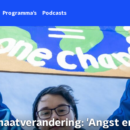
Programma's
Podcasts
maatverandering: 'Angst e