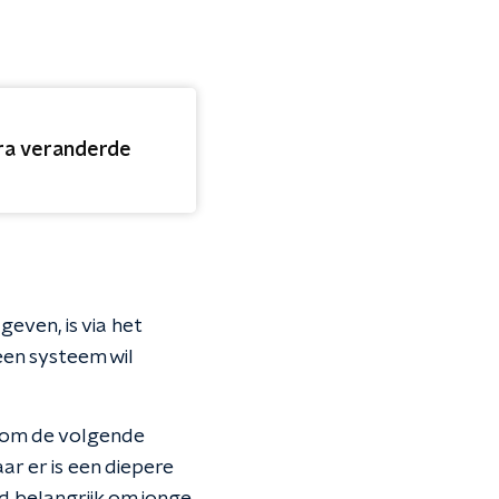
ra veranderde
ven, is via het
een systeem wil
f om de volgende
r er is een diepere