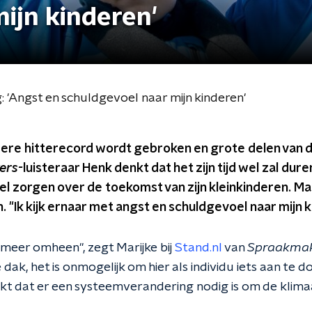
ijn kinderen'
 'Angst en schuldgevoel naar mijn kinderen'
dere hitterecord wordt gebroken en grote delen van d
ers-
luisteraar Henk denkt dat het zijn tijd wel zal dur
l zorgen over de toekomst van zijn kleinkinderen. Mar
. "Ik kijk ernaar met angst en schuldgevoel naar mijn k
 meer omheen", zegt Marijke bij
Stand.nl
van
Spraakmak
ak, het is onmogelijk om hier als individu iets aan te do
t dat er een systeemverandering nodig is om de klim