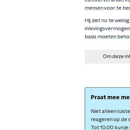
cultuurverandering
mensen voor te bere
Hij ziet nu te wein
inlevingsvermogen 
basis moeten behor
Om deze in
Praat mee me
Niet alleen luis
reageren op de st
Tot 10.00 kun j