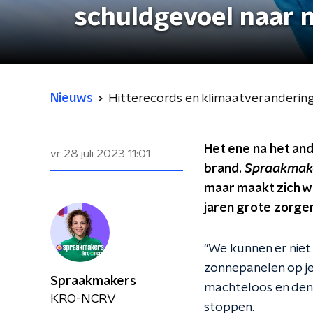
schuldgevoel naar m
Nieuws
Hitterecords en klimaatverandering:
Het ene na het an
vr 28 juli 2023
11:01
brand.
Spraakmak
maar maakt zich we
jaren grote zorgen
"We kunnen er niet
zonnepanelen op je d
Spraakmakers
machteloos en denk
KRO-NCRV
stoppen.