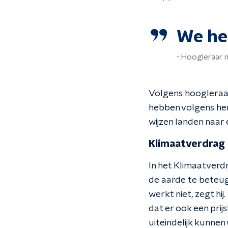
We he
Hoogleraar m
Volgens hoogleraar
hebben volgens hem
wijzen landen naar 
Klimaatverdrag z
In het Klimaatverd
de aarde te beteuge
werkt niet, zegt hij
dat er ook een prij
uiteindelijk kunne