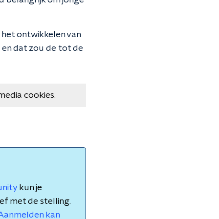
d belangrijk om jonge
n het ontwikkelen van
 en dat zou de tot de
media cookies.
nity
kun je
ef met de stelling.
Aanmelden kan