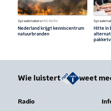
Spraakmakers
Spraakma
KRO-NCRV
Nederland krijgt kenniscentrum
Hitte in
natuurbranden
alterna
pakketv
Wie luistert
weet me
Radio
Inf