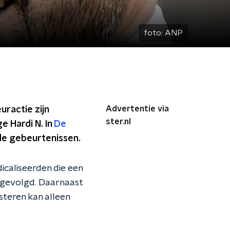
foto:
ANP
Advertentie via
uractie zijn
ster.nl
 Hardi N. In
De
e gebeurtenissen.
icaliseerden die een
n gevolgd. Daarnaast
isteren kan alleen