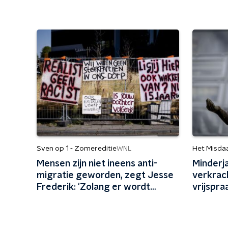
Sven op 1 - Zomereditie
Het Misda
WNL
Mensen zijn niet ineens anti-
Minderja
migratie geworden, zegt Jesse
verkrac
Frederik: 'Zolang er wordt
vrijspra
gepeild, zijn mensen tegen
en vrien
migratie'