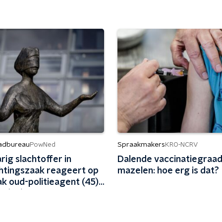
adbureau
Spraakmakers
PowNed
KRO-NCRV
rig slachtoffer in
Dalende vaccinatiegraad
htingszaak reageert op
mazelen: hoe erg is dat?
ak oud-politieagent (45)
d (48)