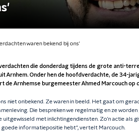
s'
rdachten waren bekend bij ons'
verdachten die donderdag tijdens de grote anti-terre
it Arnhem. Onder hen de hoofdverdachte, de 34-jarige
t de Arnhemse burgemeester Ahmed Marcouch op d
ons niet onbekend. Ze waren in beeld. Het gaat om gerad
e samenleving. Die bespreken we regelmatig en ze worde
 uitgewisseld met inlichtingendiensten. Zo'n actie als g
n goede informatiepositie hebt", vertelt Marcouch.