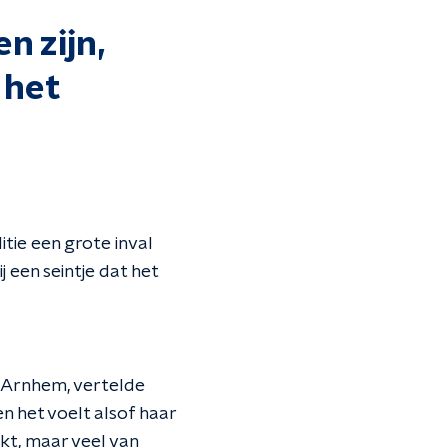
n zijn,
 het
tie een grote inval
j een seintje dat het
t Arnhem, vertelde
n het voelt alsof haar
kt, maar veel van