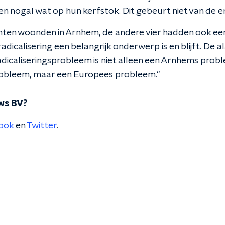
n nogal wat op hun kerfstok. Dit gebeurt niet van de e
hten woonden in Arnhem, de andere vier hadden ook een 
adicalisering een belangrijk onderwerp is en blijft. De a
adicaliseringsprobleem is niet alleen een Arnhems probl
obleem, maar een Europees probleem."
ws BV?
ook
en
Twitter
.