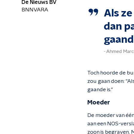
De Nieuws BV
BNNVARA
Als ze
dan pa
gaande
Ahmed Marc
Toch hoorde de bur
zou gaan doen: "Als
gaande is."
Moeder
De moeder van één 
aan een NOS-verslag
zoon is begraven. M