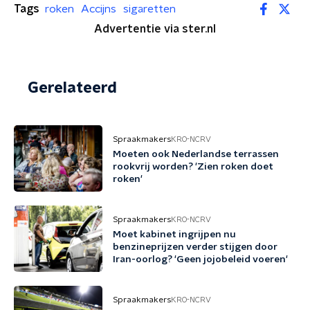
Tags
roken
Accijns
sigaretten
Advertentie via ster.nl
Gerelateerd
Spraakmakers
KRO-NCRV
Moeten ook Nederlandse terrassen
rookvrij worden? 'Zien roken doet
roken'
Spraakmakers
KRO-NCRV
Moet kabinet ingrijpen nu
benzineprijzen verder stijgen door
Iran-oorlog? 'Geen jojobeleid voeren'
Spraakmakers
KRO-NCRV