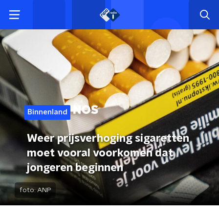
Binnenland
Weer prijsverhoging sigaretten
moet vooral voorkomen dat
jongeren beginnen
foto:
ANP