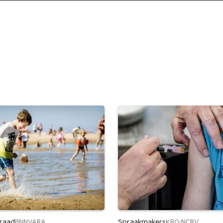
raad
Spraakmakers
BNNVARA
KRO-NCRV