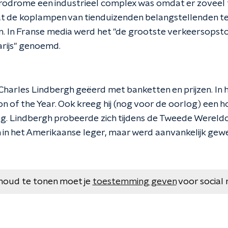
odrome een industrieel complex was omdat er zoveel fel
t de koplampen van tienduizenden belangstellenden te 
. In Franse media werd het "de grootste verkeersopsto
arijs" genoemd.
harles Lindbergh geëerd met banketten en prijzen. In h
on of the Year. Ook kreeg hij (nog voor de oorlog) een 
g. Lindbergh probeerde zich tijdens de Tweede Wereld
in het Amerikaanse leger, maar werd aanvankelijk gewe
houd te tonen moet je
toestemming geven
voor social 