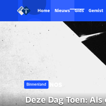
Home
Nieuws
Gids
Gemist
Binnenland
Deze Dag Toen: Als 