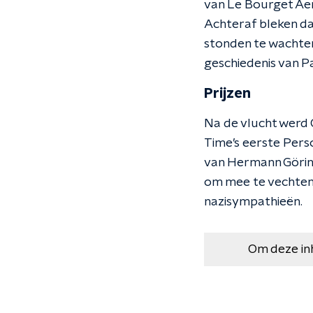
van Le Bourget Aer
Achteraf bleken da
stonden te wachten
geschiedenis van P
Prijzen
Na de vlucht werd C
Time’s eerste Pers
van Hermann Görin
om mee te vechten 
nazisympathieën.
Om deze in