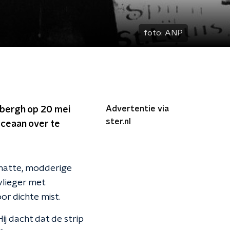
foto:
ANP
Advertentie via
dbergh op 20 mei
ster.nl
Oceaan over te
 natte, modderige
vlieger met
or dichte mist.
j dacht dat de strip