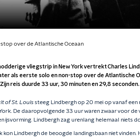
-stop over de Atlantische Oceaan
odderige vliegstrip in New York vertrekt Charles Lin
ter als eerste solo en non-stop over de Atlantische 
ijn reis duurde 33 uur, 30 minuten en 29,8 seconden.
it of St. Louis
steeg Lindbergh op 20 mei op vanaf een
 York. De daaropvolgende 33 uur waren zwaar voor de 
n ijsvorming. Lindbergh zag urenlang helemaal niets do
k kon Lindbergh de beoogde landingsbaan niet vinden. Hi