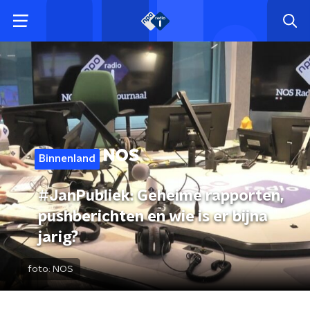
Binnenland
#JanPubliek: Geheime rapporten,
pushberichten en wie is er bijna
jarig?
foto:
NOS