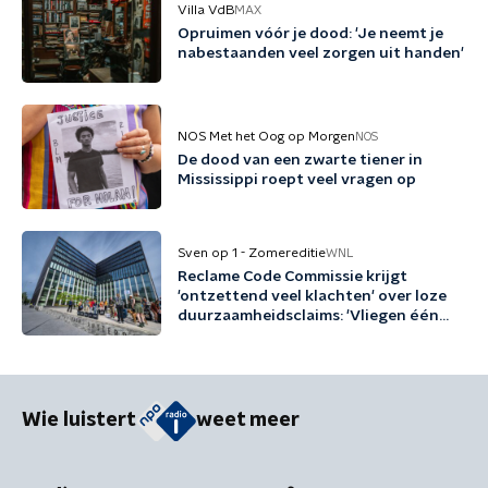
Villa VdB
MAX
Opruimen vóór je dood: 'Je neemt je
nabestaanden veel zorgen uit handen'
NOS Met het Oog op Morgen
NOS
De dood van een zwarte tiener in
Mississippi roept veel vragen op
Sven op 1 - Zomereditie
WNL
Reclame Code Commissie krijgt
'ontzettend veel klachten' over loze
duurzaamheidsclaims: 'Vliegen één
keer per jaar met biobrandstof'
Wie luistert
weet meer