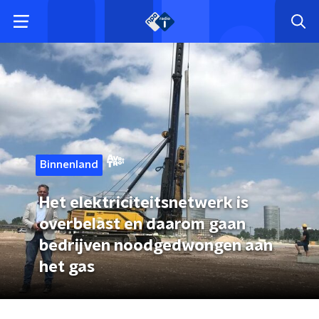
Binnenland
Het elektriciteitsnetwerk is
overbelast en daarom gaan
bedrijven noodgedwongen aan
het gas