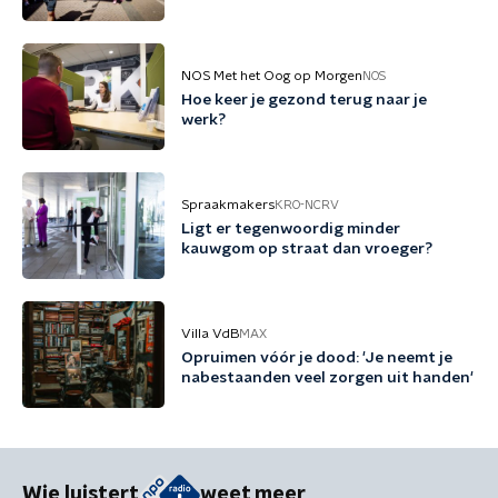
NOS Met het Oog op Morgen
NOS
Hoe keer je gezond terug naar je
werk?
Spraakmakers
KRO-NCRV
Ligt er tegenwoordig minder
kauwgom op straat dan vroeger?
Villa VdB
MAX
Opruimen vóór je dood: 'Je neemt je
nabestaanden veel zorgen uit handen'
Wie luistert
weet meer