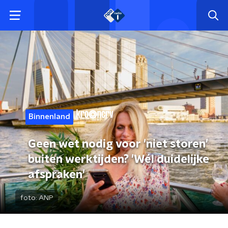
Binnenland
Geen wet nodig voor 'niet storen'
buiten werktijden? 'Wél duidelijke
afspraken'
foto:
ANP