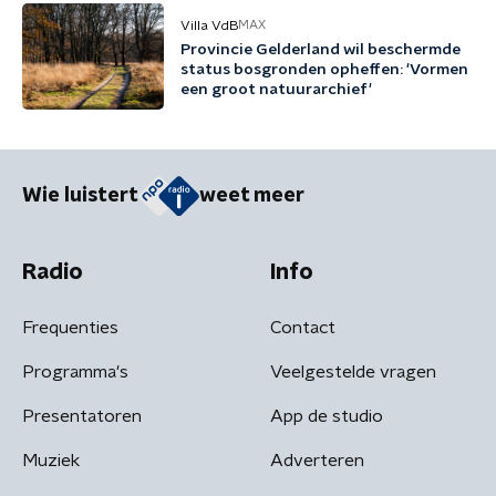
Villa VdB
MAX
Provincie Gelderland wil beschermde
status bosgronden opheffen: 'Vormen
een groot natuurarchief'
Wie luistert
weet meer
Radio
Info
Frequenties
Contact
Programma's
Veelgestelde vragen
Presentatoren
App de studio
Muziek
Adverteren