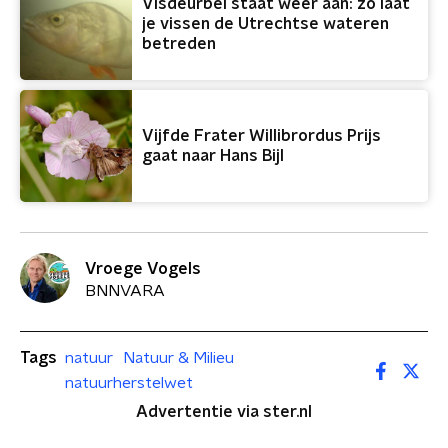
Visdeurbel staat weer aan: zo laat
je vissen de Utrechtse wateren
betreden
Vijfde Frater Willibrordus Prijs
gaat naar Hans Bijl
Vroege Vogels
BNNVARA
Tags
natuur
Natuur & Milieu
natuurherstelwet
Advertentie via ster.nl