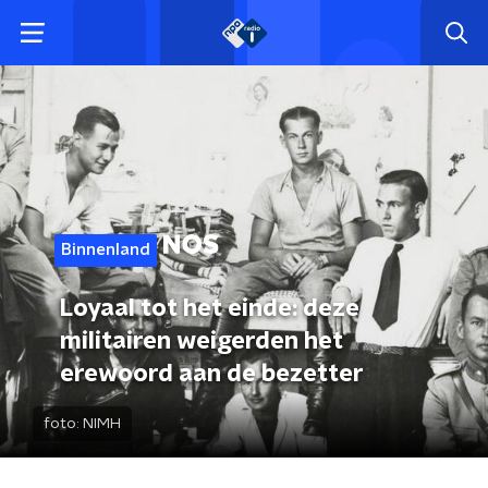
Binnenland
Loyaal tot het einde: deze
militairen weigerden het
erewoord aan de bezetter
foto:
NIMH