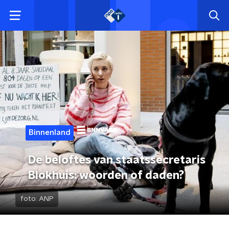
Binnenland
De beloftes van staatssecretaris
Blokhuis: woorden of daden?
foto:
ANP