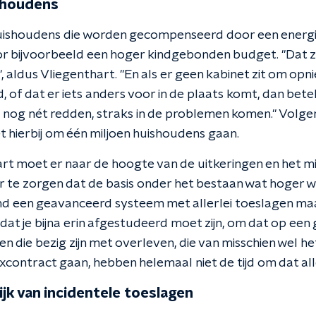
shoudens
huishoudens die worden gecompenseerd door een energ
r bijvoorbeeld een hoger kindgebonden budget. "Dat zi
, aldus Vliegenthart. "En als er geen kabinet zit om opn
 of dat er iets anders voor in de plaats komt, dan bet
u nog nét redden, straks in de problemen komen." Volg
t hierbij om één miljoen huishoudens gaan.
rt moet er naar de hoogte van de uitkeringen en het
 te zorgen dat de basis onder het bestaan wat hoger 
nd een geavanceerd systeem met allerlei toeslagen ma
at je bijna erin afgestudeerd moet zijn, om dat op een
n die bezig zijn met overleven, die van misschien wel h
xcontract gaan, hebben helemaal niet de tijd om dat all
ijk van incidentele toeslagen