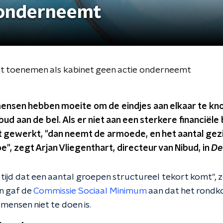
 onderneemt
nt toenemen als kabinet geen actie onderneemt
 mensen hebben moeite om de eindjes aan elkaar te k
ud aan de bel. Als er niet aan een sterkere financiële 
 gewerkt, "dan neemt de armoede, en het aantal gez
toe", zegt Arjan Vliegenthart, directeur van Nibud, in
De
 tijd dat een aantal groepen structureel tekort komt", 
n gaf de
Commissie Sociaal Minimum
aan dat het rondk
 mensen niet te doen is.