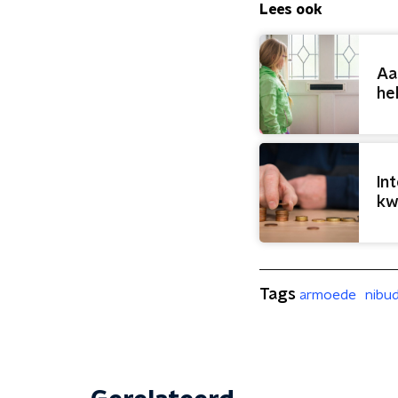
Lees ook
Aa
he
In
kw
Tags
armoede
nibu