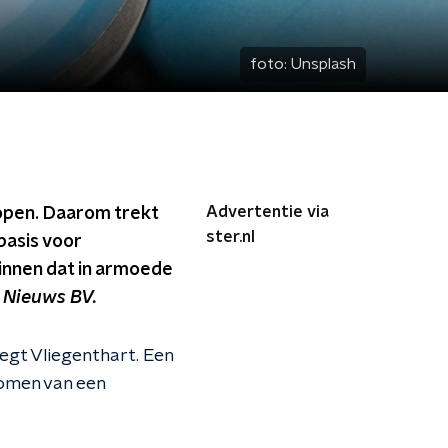
foto:
Unsplash
Advertentie via
nopen. Daarom trekt
ster.nl
basis voor
innen dat in armoede
 Nieuws BV.
zegt Vliegenthart. Een
omen van een