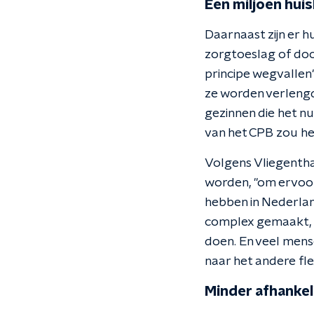
Een miljoen hui
Daarnaast zijn er 
zorgtoeslag of doo
principe wegvallen"
ze worden verlengd,
gezinnen die het n
van het CPB zou he
Volgens Vliegentha
worden, "om ervoor
hebben in Nederla
complex gemaakt, d
doen. En veel mense
naar het andere fle
Minder afhankel