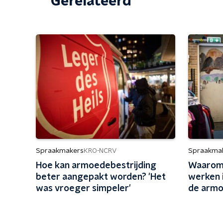
Gerelateerd
Spraakmakers
Spraakma
KRO-NCRV
Hoe kan armoedebestrijding
Waarom 
beter aangepakt worden? 'Het
werken 
was vroeger simpeler'
de arm