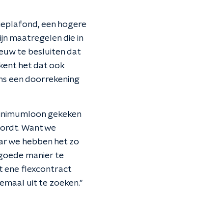
ieplafond, een hogere
jn maatregelen die in
ieuw te besluiten dat
ekent het dat ook
ens een doorrekening
 minimumloon gekeken
wordt. Want we
ar we hebben het zo
 goede manier te
et ene flexcontract
emaal uit te zoeken."