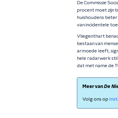
De Commissie Socia
procent moet zijn 
huishoudens beter 
van incidentele toe
Vliegenthart benad
bestaan van mensen
armoede leeft, sig
hele radarwerk stil
dat met name de T
Meer van
De Ni
Volg ons op
Ins