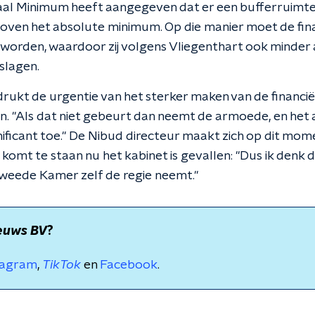
al Minimum heeft aangegeven dat er een bufferruimte
boven het absolute minimum. Op die manier moet de fina
worden, waardoor zij volgens Vliegenthart ook minder 
slagen.
rukt de urgentie van het sterker maken van de financië
. "Als dat niet gebeurt dan neemt de armoede, en het a
nificant toe." De Nibud directeur maakt zich op dit mom
 komt te staan nu het kabinet is gevallen: "Dus ik denk da
weede Kamer zelf de regie neemt."
euws BV
?
tagram
,
TikTok
en
Facebook
.