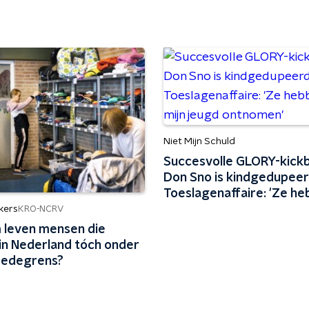
Niet Mijn Schuld
Succesvolle GLORY-kick
Don Sno is kindgedupee
Toeslagenaffaire: 'Ze h
mijn jeugd ontnomen'
kers
KRO-NCRV
leven mensen die
in Nederland tóch onder
oedegrens?