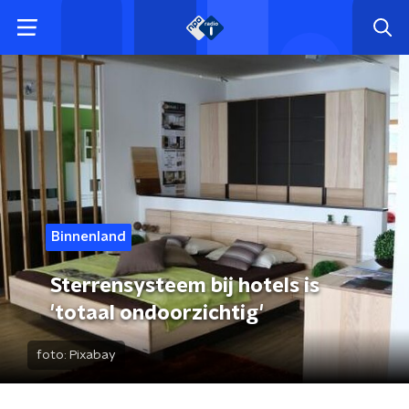
Binnenland
Sterrensysteem bij hotels is
'totaal ondoorzichtig'
foto:
Pixabay