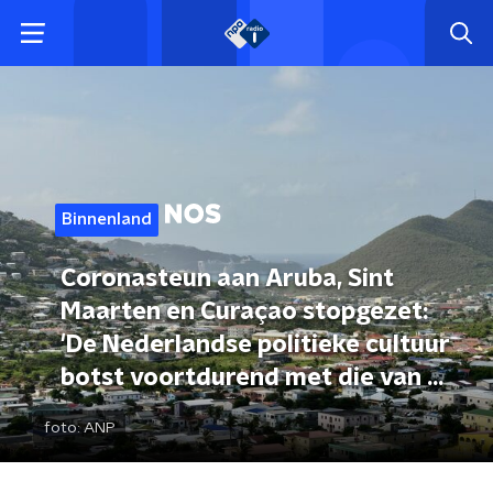
Binnenland
Coronasteun aan Aruba, Sint
Maarten en Curaçao stopgezet:
'De Nederlandse politieke cultuur
botst voortdurend met die van de
eilanden'
foto:
ANP