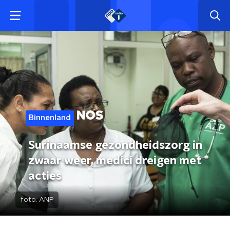
Binnenland
Surinaamse gezondheidszorg in
zwaar weer, medici dreigen met
acties
foto:
ANP