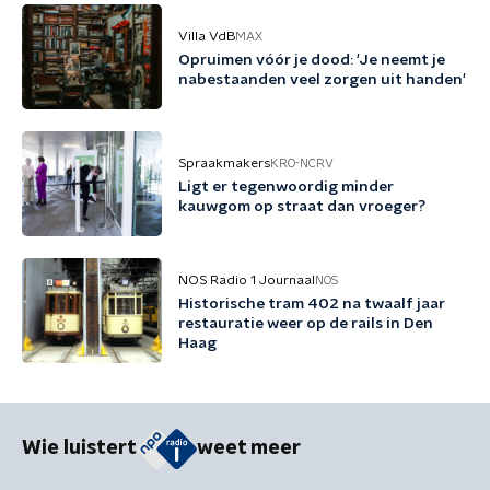
Villa VdB
MAX
Opruimen vóór je dood: 'Je neemt je
nabestaanden veel zorgen uit handen'
Spraakmakers
KRO-NCRV
Ligt er tegenwoordig minder
kauwgom op straat dan vroeger?
NOS Radio 1 Journaal
NOS
Historische tram 402 na twaalf jaar
restauratie weer op de rails in Den
Haag
Wie luistert
weet meer