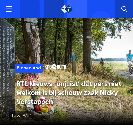
Binnenland
RTL Nieuws: 'onjuist' dat pers niet
welkom is bij schouw zaak Nicky
Verstappen
foto:
ANP