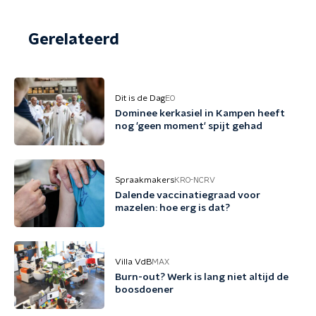
Gerelateerd
Dit is de Dag
EO
Dominee kerkasiel in Kampen heeft
nog 'geen moment' spijt gehad
Spraakmakers
KRO-NCRV
Dalende vaccinatiegraad voor
mazelen: hoe erg is dat?
Villa VdB
MAX
Burn-out? Werk is lang niet altijd de
boosdoener