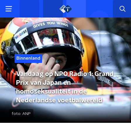
Binnenland
Vandaag op NPO Radio 1: Grand
Prix van Japan en
homoseksualiteit in de
Nederlandse voetbalwereld
foto:
ANP