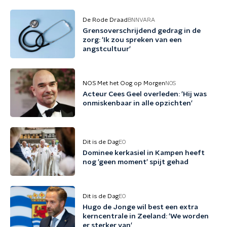
De Rode Draad
BNNVARA
Grensoverschrijdend gedrag in de
zorg: 'Ik zou spreken van een
angstcultuur'
NOS Met het Oog op Morgen
NOS
Acteur Cees Geel overleden: 'Hij was
onmiskenbaar in alle opzichten'
Dit is de Dag
EO
Dominee kerkasiel in Kampen heeft
nog 'geen moment' spijt gehad
Dit is de Dag
EO
Hugo de Jonge wil best een extra
kerncentrale in Zeeland: 'We worden
er sterker van'