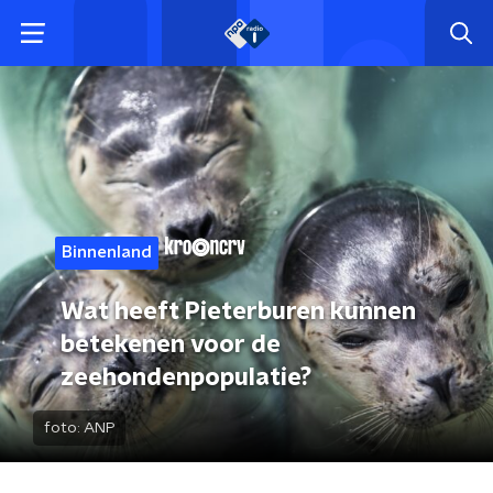
Binnenland
Wat heeft Pieterburen kunnen
betekenen voor de
zeehondenpopulatie?
foto:
ANP