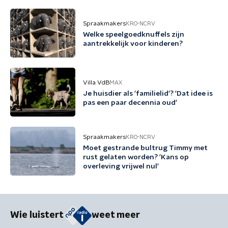
Spraakmakers
KRO-NCRV
Welke speelgoedknuffels zijn
aantrekkelijk voor kinderen?
Villa VdB
MAX
Je huisdier als 'familielid'? 'Dat idee is
pas een paar decennia oud'
Spraakmakers
KRO-NCRV
Moet gestrande bultrug Timmy met
rust gelaten worden? 'Kans op
overleving vrijwel nul'
Wie luistert
weet meer