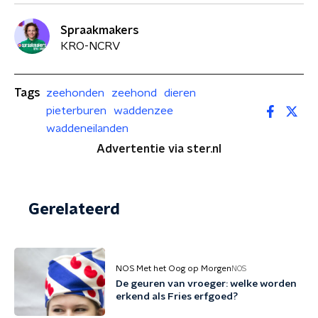
Spraakmakers
KRO-NCRV
Tags
zeehonden
zeehond
dieren
pieterburen
waddenzee
waddeneilanden
Advertentie via ster.nl
Gerelateerd
NOS Met het Oog op Morgen
NOS
De geuren van vroeger: welke worden
erkend als Fries erfgoed?