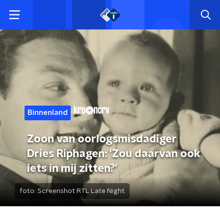
Binnenland
Zoon van oorlogsmisdadiger
Dries Riphagen: 'Zou daarvan ook
iets in mij zitten?'
foto:
Screenshot RTL Late Night