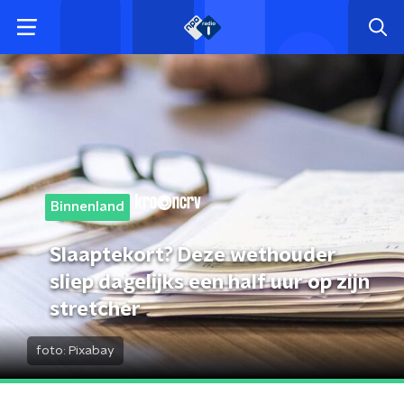
Binnenland
Slaaptekort? Deze wethouder
sliep dagelijks een half uur op zijn
stretcher
foto:
Pixabay