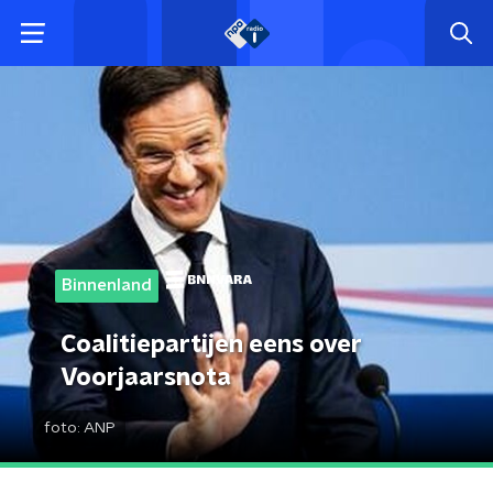
Binnenland
Coalitiepartijen eens over
Voorjaarsnota
foto:
ANP