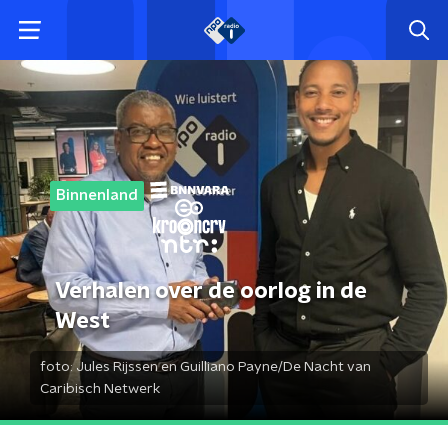
Binnenland
Verhalen over de oorlog in de
West
foto:
Jules Rijssen en Guilliano Payne/De Nacht van
Caribisch Netwerk