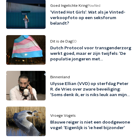
Goed Ingelichte Kring
PowNed
'Vinted Hot Girls': Wat als je Vinted-
verkoopfoto op een seksforum
belandt?
Dit is de Dag
EO
Dutch Protocol voor transgenderzorg
werkt goed, maar er zijn twijfels: 'De
populatie jongeren met
genderdysforie is erg veranderd'
Binnenland
Ulysse Ellian (VVD) op sterfdag Peter
R. de Vries over zware beveiliging:
'Soms denk ik, er is niks leuk aan mijn
leven'
Vroege Vogels
Blauwe reiger is niet een doodgewone
vogel: 'Eigenlijk is 'ie heel bijzonder'