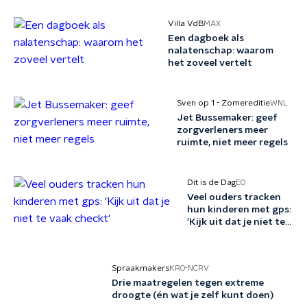
Villa VdB
MAX
Een dagboek als
nalatenschap: waarom
het zoveel vertelt
Sven op 1 - Zomereditie
WNL
Jet Bussemaker: geef
zorgverleners meer
ruimte, niet meer regels
Dit is de Dag
EO
Veel ouders tracken
hun kinderen met gps:
'Kijk uit dat je niet te
vaak checkt'
Spraakmakers
KRO-NCRV
Drie maatregelen tegen extreme
droogte (én wat je zelf kunt doen)