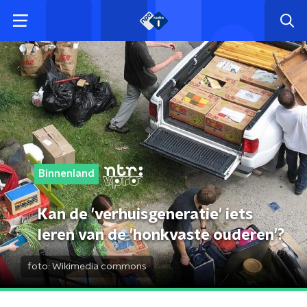
Binnenland
Kan de 'verhuisgeneratie' iets
leren van de 'honkvaste ouderen'?
foto:
Wikimedia commons