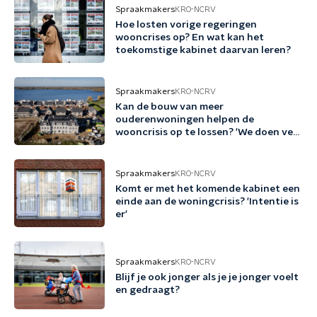
Spraakmakers
KRO-NCRV
Hoe losten vorige regeringen
wooncrises op? En wat kan het
toekomstige kabinet daarvan leren?
Spraakmakers
KRO-NCRV
Kan de bouw van meer
ouderenwoningen helpen de
wooncrisis op te lossen? 'We doen veel
te weinig'
Spraakmakers
KRO-NCRV
Komt er met het komende kabinet een
einde aan de woningcrisis? 'Intentie is
er'
Spraakmakers
KRO-NCRV
Blijf je ook jonger als je je jonger voelt
en gedraagt?