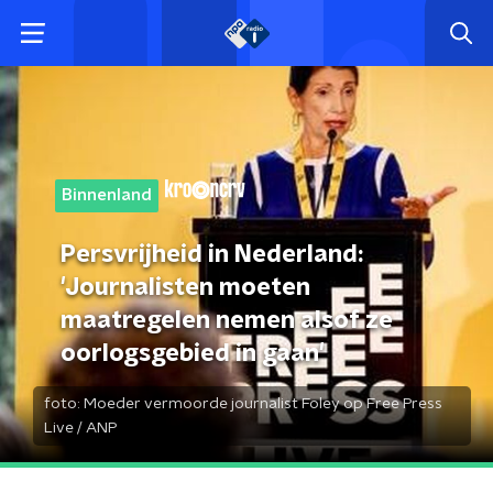
Binnenland
Persvrijheid in Nederland:
'Journalisten moeten
maatregelen nemen alsof ze
oorlogsgebied in gaan'
foto:
Moeder vermoorde journalist Foley op Free Press
Live / ANP