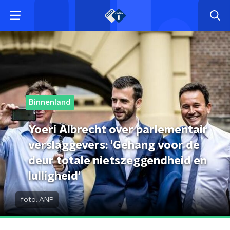
Binnenland
Yoeri Albrecht over parlementair
verslaggevers: 'Gehang voor de
deur totale nietszeggendheid en
lulligheid'
foto:
ANP