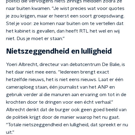
politici die vervolgens niets zinnigs meldden zodra ze
naar buiten kwamen. ''Je wist precies wat voor quotes
je zou krijgen, maar er heerst een soort groepsdwang.
Stel je voor: ze komen naar buiten om te vertellen dat
het kabinet is gevallen, dan heeft RTL het wel en wij
niet. Dus je moet er staan.''
Nietszeggendheid en lulligheid
Yoeri Albrecht, directeur van debatcentrum De Balie, is
het daar niet mee eens. ''Iedereen brengt exact
hetzelfde nieuws, het is niet eens nieuws. Laat er één
cameraploeg staan, één journalist van het ANP en
gebruik verder al die manuren aan ervaring om tot in de
krochten door te dringen voor een écht verhaal.''
Albrecht denkt dat de burger ook geen goed beeld van
de politiek krijgt door de manier waarop het nu gaat.
''Totale nietszeggendheid en lulligheid, dat spreekt er nu
uit.''