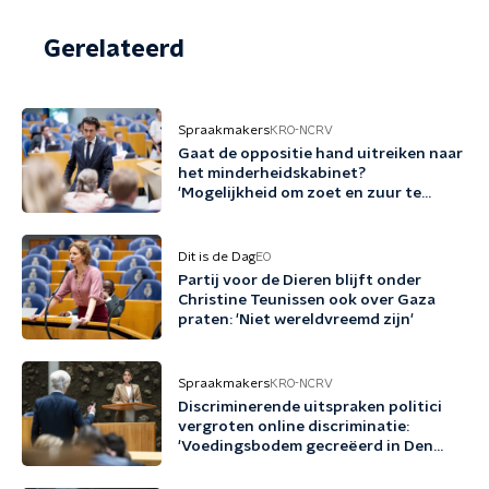
Gerelateerd
Spraakmakers
KRO-NCRV
Gaat de oppositie hand uitreiken naar
het minderheidskabinet?
'Mogelijkheid om zoet en zuur te
scheiden'
Dit is de Dag
EO
Partij voor de Dieren blijft onder
Christine Teunissen ook over Gaza
praten: 'Niet wereldvreemd zijn'
Spraakmakers
KRO-NCRV
Discriminerende uitspraken politici
vergroten online discriminatie:
'Voedingsbodem gecreëerd in Den
Haag'