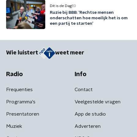
Dit is de Dag
EO
Ruzie bij BBB: 'Rechtse mensen
onderschatten hoe moeilijk het is om
een partij te starten'
Wie luistert
weet meer
Radio
Info
Frequenties
Contact
Programma's
Veelgestelde vragen
Presentatoren
App de studio
Muziek
Adverteren