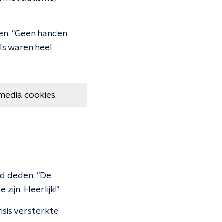
den. "Geen handen
els waren heel
media cookies.
ed deden. "De
ijn. Heerlijk!"
isis versterkte