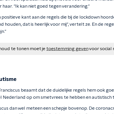
haar. "Ik kan niet goed tegen verandering."
n positieve kant aan de regels die bij de lockdown hoor
 houden, dat is heerlijk voor mij", vertelt ze. En de reg
jn."
houd te tonen moet je
toestemming geven
voor social 
utisme
Franciscus beaamt dat de duidelijke regels hem ook go
 Nederland op om smetvrees te hebben en autistisch te z
ciscus dan wel meteen een schepje bovenop. De coronacr