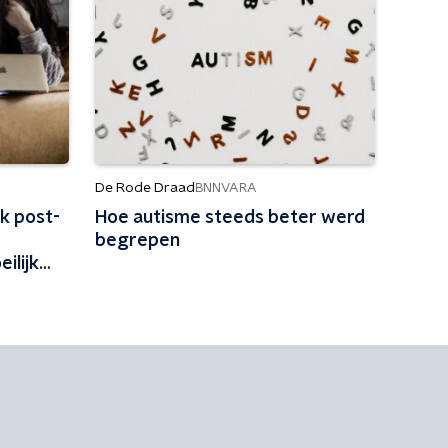
De Rode Draad
BNNVARA
k post-
Hoe autisme steeds beter werd
begrepen
ilijk