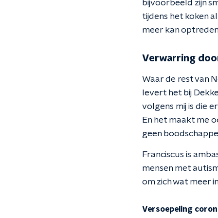
bijvoorbeeld zijn s
tijdens het koken a
meer kan optreden. 
Verwarring doo
Waar de rest van N
levert het bij Dekk
volgens mij is die 
En het maakt me oo
geen boodschappen 
Franciscus is amba
mensen met autisme
om zich wat meer in
Versoepeling coron