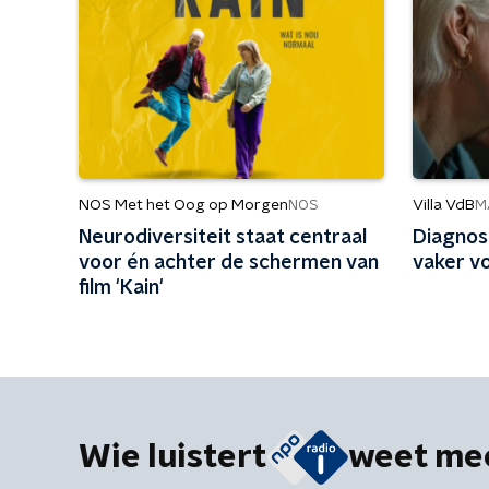
NOS Met het Oog op Morgen
Villa VdB
NOS
M
Neurodiversiteit staat centraal
Diagnos
voor én achter de schermen van
vaker vo
film 'Kain'
Wie luistert
weet me