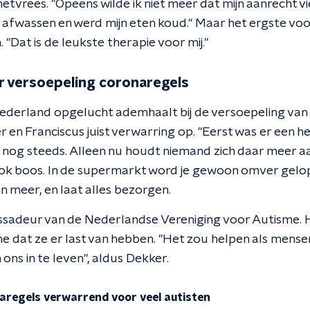
metvrees. "Opeens wilde ik niet meer dat mijn aanrecht vi
l afwassen en werd mijn eten koud." Maar het ergste voor 
"Dat is de leukste therapie voor mij."
r versoepeling coronaregels
ederland opgelucht ademhaalt bij de versoepeling van
er en Franciscus juist verwarring op. "Eerst was er een h
er nog steeds. Alleen nu houdt niemand zich daar meer 
k boos. In de supermarkt word je gewoon omver gelope
meer, en laat alles bezorgen.
ssadeur van de Nederlandse Vereniging voor Autisme. H
 dat ze er last van hebben. "Het zou helpen als mens
 ons in te leven", aldus Dekker.
aregels verwarrend voor veel autisten