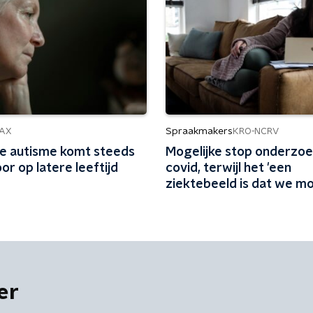
Spraakmakers
AX
KRO-NCRV
e autisme komt steeds
Mogelijke stop onderzoe
or op latere leeftijd
covid, terwijl het 'een
ziektebeeld is dat we moe
kunnen begrijpen'
er