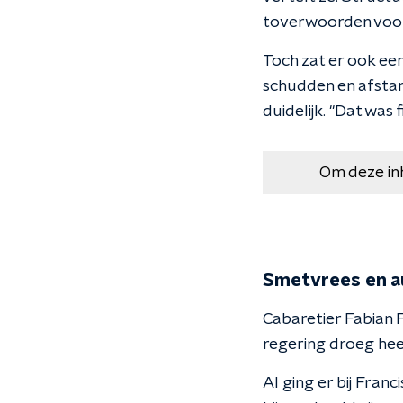
toverwoorden voor 
Toch zat er ook ee
schudden en afstand
duidelijk. "Dat was fi
Om deze in
Smetvrees en a
Cabaretier Fabian 
regering droeg heel
Al ging er bij Fran