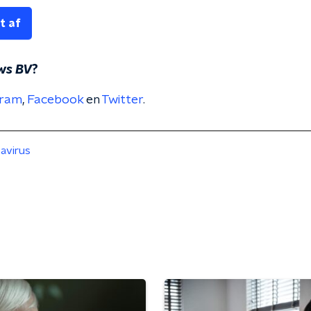
t af
ws BV
?
gram
,
Facebook
en
Twitter
.
avirus