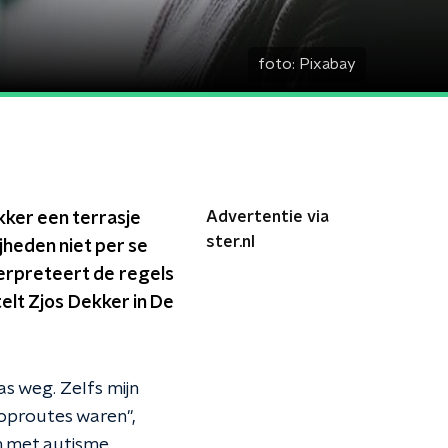
foto:
Pixabay
Advertentie via
ekker een terrasje
ster.nl
heden niet per se
terpreteert de regels
telt Zjos Dekker in De
as weg. Zelfs mijn
oproutes waren",
n met autisme,