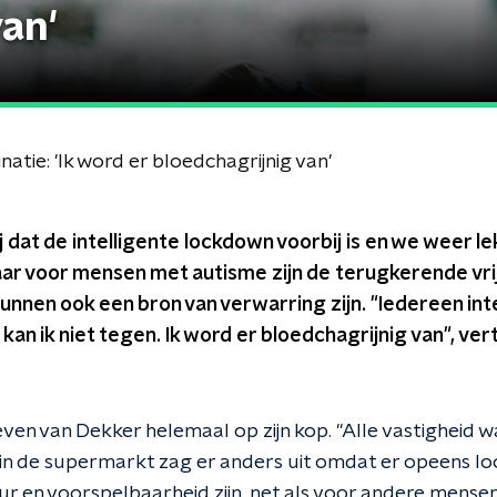
van'
atie: 'Ik word er bloedchagrijnig van'
ij dat de intelligente lockdown voorbij is en we weer l
ar voor mensen met autisme zijn de terugkerende vrij
 kunnen ook een bron van verwarring zijn. "Iedereen in
an ik niet tegen. Ik word er bloedchagrijnig van", ver
ven van Dekker helemaal op zijn kop. "Alle vastigheid w
n de supermarkt zag er anders uit omdat er opeens lo
uur en voorspelbaarheid zijn, net als voor andere mense