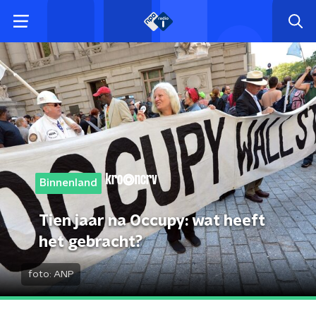
Binnenland
Tien jaar na Occupy: wat heeft
het gebracht?
foto:
ANP