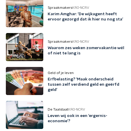
Spraakmakers
KRO-NCRV
Karim Amghar: 'De wijkagent heeft
ervoor gezorgd dat ik hier nu nog sta’
Spraakmakers
KRO-NCRV
Waarom zes weken zomervakantie wél
of niet te lang is
Geld of je leven
Erfbelasting? 'Maak onderscheid
tussen zelf verdiend geld en geërfd
geld'
De Taalstaat
KRO-NCRV
Leven wij ook in een 'ergernis-
economie'?