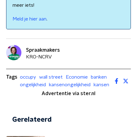
meer iets!
Meld je hier aan
.
Spraakmakers
KRO-NCRV
Tags
occupy
wall street
Economie
banken
ongelijkheid
kansenongelijkheid
kansen
Advertentie via ster.nl
Gerelateerd