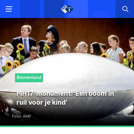
Binnenland
MH17-monument: 'Een boom in
ruil voor je kind'
foto:
ANP